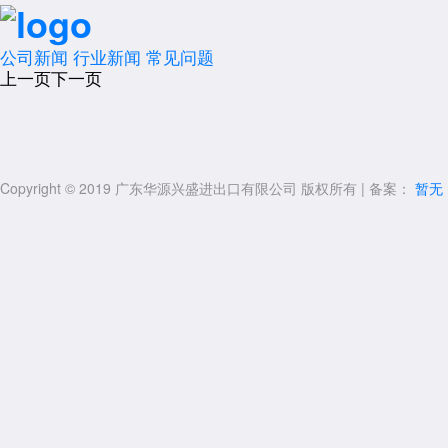
公司新闻
网站首页
行业新闻
一键拨号
常见问题
产品中心
上一页
下一页
Copyright © 2019 广东华源兴盛进出口有限公司 版权所有 | 备案：
暂无